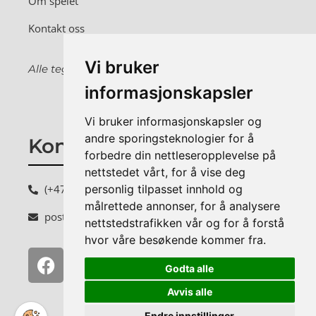
Om spelet
Kontakt oss
Vi bruker
Alle tegninger er laget av Trond Pettersen.
informasjonskapsler
Vi bruker informasjonskapsler og
andre sporingsteknologier for å
Kontakt oss
forbedre din nettleseropplevelse på
nettstedet vårt, for å vise deg
personlig tilpasset innhold og
(+47) 990 30 882
målrettede annonser, for å analysere
post@bankallspelet.no
nettstedstrafikken vår og for å forstå
hvor våre besøkende kommer fra.
Godta alle
Avvis alle
Endre innstillinger