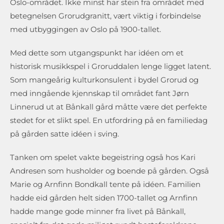
Oslo-området. Ikke minst har stein fra området med
betegnelsen Grorudgranitt, vært viktig i forbindelse
med utbyggingen av Oslo på 1900-tallet.
Med dette som utgangspunkt har idéen om et
historisk musikkspel i Groruddalen lenge ligget latent.
Som mangeårig kulturkonsulent i bydel Grorud og
med inngående kjennskap til området fant Jørn
Linnerud ut at Bånkall gård måtte være det perfekte
stedet for et slikt spel. En utfordring på en familiedag
på gården satte idéen i sving.
Tanken om spelet vakte begeistring også hos Kari
Andresen som husholder og boende på gården. Også
Marie og Arnfinn Bondkall tente på idéen. Familien
hadde eid gården helt siden 1700-tallet og Arnfinn
hadde mange gode minner fra livet på Bånkall,