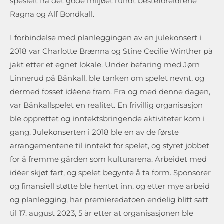
spesielt fra det gode miljøet rundt besteforeldrene
Ragna og Alf Bondkall.
I forbindelse med planleggingen av en julekonsert i
2018 var Charlotte Brænna og Stine Cecilie Winther på
jakt etter et egnet lokale. Under befaring med Jørn
Linnerud på Bånkall, ble tanken om spelet nevnt, og
dermed fosset idéene fram. Fra og med denne dagen,
var Bånkallspelet en realitet. En frivillig organisasjon
ble opprettet og inntektsbringende aktiviteter kom i
gang. Julekonserten i 2018 ble en av de første
arrangementene til inntekt for spelet, og styret jobbet
for å fremme gården som kulturarena. Arbeidet med
idéer skjøt fart, og spelet begynte å ta form. Sponsorer
og finansiell støtte ble hentet inn, og etter mye arbeid
og planlegging, har premieredatoen endelig blitt satt
til 17. august 2023, 5 år etter at organisasjonen ble